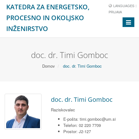
KATEDRA ZA ENERGETSKO,
LANGUAGES
PRIJAVA
PROCESNO IN OKOLJSKO
Toggle
INŽENIRSTVO
navigat
doc. dr. Timi Gomboc
Domov
doc. dr. Timi Gomboc
doc. dr. Timi Gomboc
Raziskovalec
E-pošta: timi.gomboc@um.si
Telefon: 02 220 7709
Prostor: J2-127