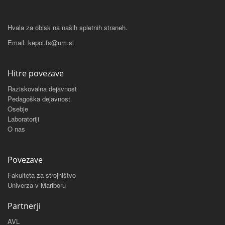
Hvala za obisk na naših spletnih straneh.
Email: kepoi.fs@um.si
Hitre povezave
Raziskovalna dejavnost
Pedagoška dejavnost
Osebje
Laboratoriji
O nas
Povezave
Fakulteta za strojništvo
Univerza v Mariboru
Partnerji
AVL