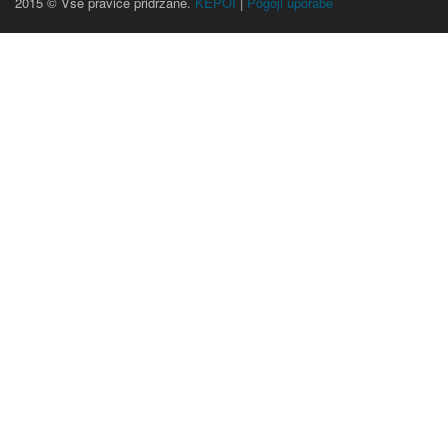
2015 © Vse pravice pridržane.
KEPOI
|
Pogoji uporabe