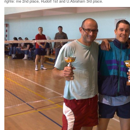
righte: me 2nd place, Rudolf 1st and U.Abraham 3rd place.