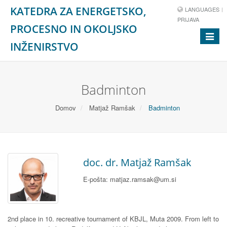
KATEDRA ZA ENERGETSKO,
LANGUAGES
PRIJAVA
PROCESNO IN OKOLJSKO
Toggle
INŽENIRSTVO
navigat
Badminton
Domov
Matjaž Ramšak
Badminton
doc. dr. Matjaž Ramšak
E-pošta: matjaz.ramsak@um.si
2nd place in 10. recreative tournament of KBJL, Muta 2009. From left to